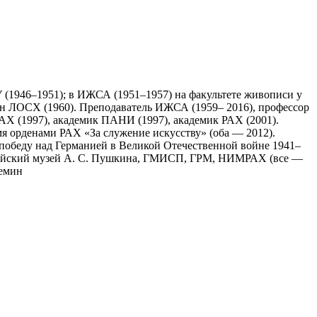
У (1946–1951); в ИЖСА (1951–1957) на факультете живописи у
Член ЛОСХ (1960). Преподаватель ИЖСА (1959– 2016), профессор
РАХ (1997), академик ПАНИ (1997), академик РАХ (2001).
мя орденами РАХ «За служение искусству» (оба — 2012).
 победу над Германией в Великой Отечественной войне 1941–
оссийский музей А. С. Пушкина, ГМИСП, ГРМ, НИМРАХ (все —
ремин