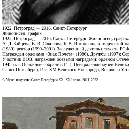
1922, Петроград — 2016, Санкт-Петербург
Живописец, график
1922, Петроград — 2016, Санкт‑Петербург. Живописец, график.
А. Д. Зайцева, В. В. Соколова, Б. В. Иогансона; в творческо
(1989), ректор (1990–2001). Заслуженный деятель искусств РС
Награжден орденами «Знак Почета» (1986), Дружбы (1997); Се
Участник ВОВ, награжден боевыми наградами: орденом Отечест
1945 гг.». Основные собрания: ГТГ, Центральный музей Вели
Санкт‑Петербург), Гос. ХМ Великого Новгорода, Великого Устю
© Музей искусства Санкт-Петербурга XX–XXI веков, 2021–2022