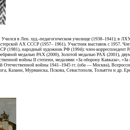
 Учился в Лен. худ.-педагогическом училище (1938–1941); в ЛХ
й мастерской АХ СССР (1957– 1961). Участник выставок с 1957. 
ФСР (1981), народный художник РФ (1994); член-корреспондент 
ребряной медалью РАХ (2000), Золотой медалью РАХ (2001), дву
венной войны II степени, медалями «За оборону Кавказа», «За
кой Отечественной войны 1941–1945 гг. (оба — Москва), Всер
га, Казани, Мурманска, Пскова, Севастополя, Тольятти и др. Е