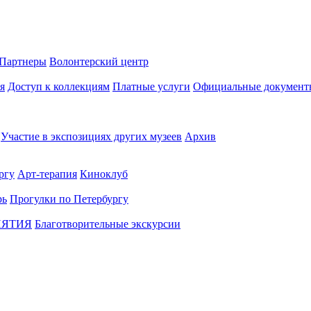
Партнеры
Волонтерский центр
я
Доступ к коллекциям
Платные услуги
Официальные документ
Участие в экспозициях других музеев
Архив
ргу
Арт-терапия
Киноклуб
рь
Прогулки по Петербургу
ИЯТИЯ
Благотворительные экскурсии