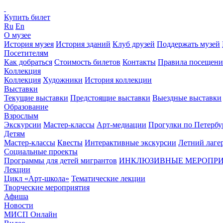
Купить билет
Ru
En
О музее
История музея
История зданий
Клуб друзей
Поддержать музей
Посетителям
Как добраться
Стоимость билетов
Контакты
Правила посещени
Коллекция
Коллекция
Художники
История коллекции
Выставки
Текущие выставки
Предстоящие выставки
Выездные выставки
Образование
Взрослым
Экскурсии
Мастер-классы
Арт-медиации
Прогулки по Петербу
Детям
Мастер-классы
Квесты
Интерактивные экскурсии
Летний лаге
Социальные проекты
Программы для детей мигрантов
ИНКЛЮЗИВНЫЕ МЕРОПР
Лекции
Цикл «Арт-школа»
Тематические лекции
Творческие мероприятия
Афиша
Новости
МИСП Онлайн