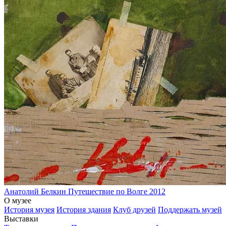
Анатолий Белкин
Путешествие по Волге
2012
О музее
История музея
История здания
Клуб друзей
Поддержать музей
Выставки