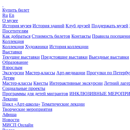
Купить билет
Ru
En
О музее
История музея
История зданий
Клуб друзей
Поддержать музей
Посетителям
Как добраться
Стоимость билетов
Контакты
Правила посещени
Коллекция
Коллекция
Художники
История коллекции
Выставки
Текущие выставки
Предстоящие выставки
Выездные выставки
Образование
Взрослым
Экскурсии
Мастер-классы
Арт-медиации
Прогулки по Петербу
Детям
Мастер-классы
Квесты
Интерактивные экскурсии
Летний лаге
Социальные проекты
Программы для детей мигрантов
ИНКЛЮЗИВНЫЕ МЕРОПР
Лекции
Цикл «Арт-школа»
Тематические лекции
Творческие мероприятия
Афиша
Новости
МИСП Онлайн