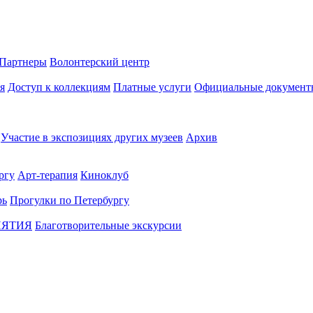
Партнеры
Волонтерский центр
я
Доступ к коллекциям
Платные услуги
Официальные документ
Участие в экспозициях других музеев
Архив
ргу
Арт-терапия
Киноклуб
рь
Прогулки по Петербургу
ИЯТИЯ
Благотворительные экскурсии