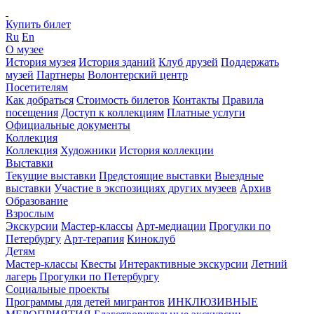
Купить билет
Ru
En
О музее
История музея
История зданий
Клуб друзей
Поддержать
музей
Партнеры
Волонтерский центр
Посетителям
Как добраться
Стоимость билетов
Контакты
Правила
посещения
Доступ к коллекциям
Платные услуги
Официальные документы
Коллекция
Коллекция
Художники
История коллекции
Выставки
Текущие выставки
Предстоящие выставки
Выездные
выставки
Участие в экспозициях других музеев
Архив
Образование
Взрослым
Экскурсии
Мастер-классы
Арт-медиации
Прогулки по
Петербургу
Арт-терапия
Киноклуб
Детям
Мастер-классы
Квесты
Интерактивные экскурсии
Летний
лагерь
Прогулки по Петербургу
Социальные проекты
Программы для детей мигрантов
ИНКЛЮЗИВНЫЕ