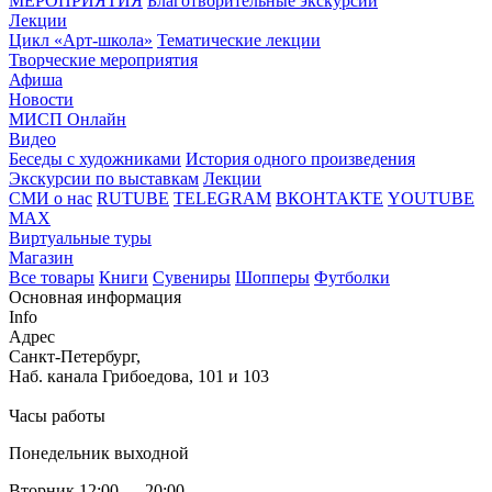
МЕРОПРИЯТИЯ
Благотворительные экскурсии
Лекции
Цикл «Арт-школа»
Тематические лекции
Творческие мероприятия
Афиша
Новости
МИСП Онлайн
Видео
Беседы с художниками
История одного произведения
Экскурсии по выставкам
Лекции
СМИ о нас
RUTUBE
TELEGRAM
ВКОНТАКТЕ
YOUTUBE
MAX
Виртуальные туры
Магазин
Все товары
Книги
Сувениры
Шопперы
Футболки
Основная информация
Info
Адрес
Санкт-Петербург,
Наб. канала Грибоедова, 101 и 103
Часы работы
Понедельник выходной
Вторник 12:00 — 20:00