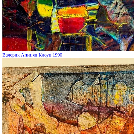
Валерик Апинян
Клоун
1990