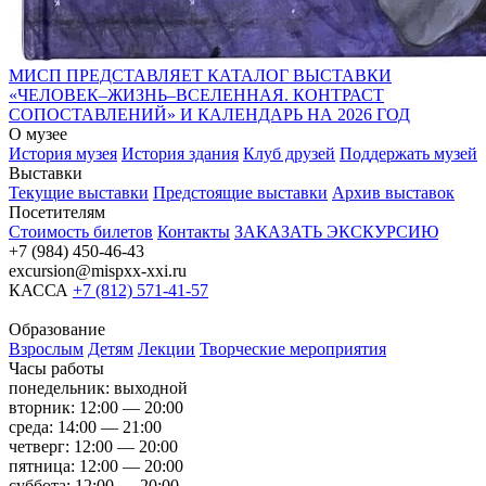
МИСП ПРЕДСТАВЛЯЕТ КАТАЛОГ ВЫСТАВКИ
«ЧЕЛОВЕК–ЖИЗНЬ–ВСЕЛЕННАЯ. КОНТРАСТ
СОПОСТАВЛЕНИЙ» И КАЛЕНДАРЬ НА 2026 ГОД
О музее
История музея
История здания
Клуб друзей
Поддержать музей
Выставки
Текущие выставки
Предстоящие выставки
Архив выставок
Посетителям
Стоимость билетов
Контакты
ЗАКАЗАТЬ ЭКСКУРСИЮ
+7 (984) 450-46-43
excursion@mispxx-xxi.ru
КАССА
+7 (812) 571-41-57
Образование
Взрослым
Детям
Лекции
Творческие мероприятия
Часы работы
понедельник: выходной
вторник: 12:00 — 20:00
среда: 14:00 — 21:00
четверг: 12:00 — 20:00
пятница: 12:00 — 20:00
суббота: 12:00 — 20:00