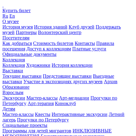
Купить билет
Ru
En
О музее
История музея
История зданий
Клуб друзей
Поддержать
музей
Партнеры
Волонтерский центр
Посетителям
Как добраться
Стоимость билетов
Контакты
Правила
посещения
Доступ к коллекциям
Платные услуги
Официальные документы
Коллекция
Коллекция
Художники
История коллекции
Выставки
Текущие выставки
Предстоящие выставки
Выездные
выставки
Участие в экспозициях других музеев
Архив
Образование
Взрослым
Экскурсии
Мастер-классы
Арт-медиации
Прогулки по
Петербургу
Арт-терапия
Киноклуб
Детям
Мастер-классы
Квесты
Интерактивные экскурсии
Летний
лагерь
Прогулки по Петербургу
Социальные проекты
Программы для детей мигрантов
ИНКЛЮЗИВНЫЕ