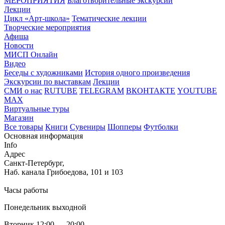
МЕРОПРИЯТИЯ
Благотворительные экскурсии
Лекции
Цикл «Арт-школа»
Тематические лекции
Творческие мероприятия
Афиша
Новости
МИСП Онлайн
Видео
Беседы с художниками
История одного произведения
Экскурсии по выставкам
Лекции
СМИ о нас
RUTUBE
TELEGRAM
ВКОНТАКТЕ
YOUTUBE
MAX
Виртуальные туры
Магазин
Все товары
Книги
Сувениры
Шопперы
Футболки
Основная информация
Info
Адрес
Санкт-Петербург,
Наб. канала Грибоедова, 101 и 103
Часы работы
Понедельник выходной
Вторник 12:00 — 20:00