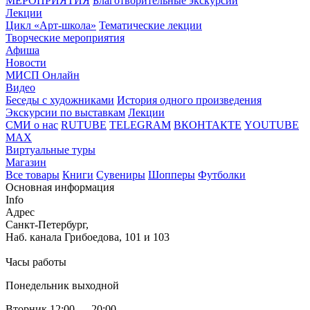
МЕРОПРИЯТИЯ
Благотворительные экскурсии
Лекции
Цикл «Арт-школа»
Тематические лекции
Творческие мероприятия
Афиша
Новости
МИСП Онлайн
Видео
Беседы с художниками
История одного произведения
Экскурсии по выставкам
Лекции
СМИ о нас
RUTUBE
TELEGRAM
ВКОНТАКТЕ
YOUTUBE
MAX
Виртуальные туры
Магазин
Все товары
Книги
Сувениры
Шопперы
Футболки
Основная информация
Info
Адрес
Санкт-Петербург,
Наб. канала Грибоедова, 101 и 103
Часы работы
Понедельник выходной
Вторник 12:00 — 20:00