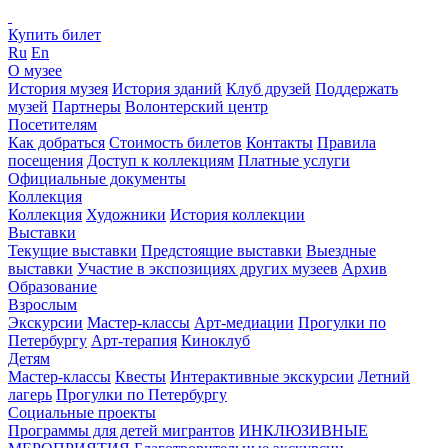
Купить билет
Ru
En
О музее
История музея
История зданий
Клуб друзей
Поддержать
музей
Партнеры
Волонтерский центр
Посетителям
Как добраться
Стоимость билетов
Контакты
Правила
посещения
Доступ к коллекциям
Платные услуги
Официальные документы
Коллекция
Коллекция
Художники
История коллекции
Выставки
Текущие выставки
Предстоящие выставки
Выездные
выставки
Участие в экспозициях других музеев
Архив
Образование
Взрослым
Экскурсии
Мастер-классы
Арт-медиации
Прогулки по
Петербургу
Арт-терапия
Киноклуб
Детям
Мастер-классы
Квесты
Интерактивные экскурсии
Летний
лагерь
Прогулки по Петербургу
Социальные проекты
Программы для детей мигрантов
ИНКЛЮЗИВНЫЕ