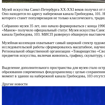
Музей искусства Санкт-Петербурга ХХ-ХХI веков получил от г
Оно находится по адресу набережная канала Грибоедова, 101. Н
которого станет популяризация не только классического, тра
Собранию музея 35 лет, оно начало формироваться с конца 199
«Манеж» получило официальный статус Музея искусства Санкт
канала Грибоедова, 103. МИСП развернул обширную выставочн
Музейная коллекция охватывает самый широкий спектр художес
исследовательской работы сформировалось масштабное, научно
Региональной общественной организации «Товарищество «Свобо
предметов искусства, включая живопись, графику, скульптуру,
Выделение дополнительного пространства для музея стало остр
образования современных фондохранилищ с целью сохранения 
момент в здании на набережной канала Грибоедова, 103 отсутст
Другие новости