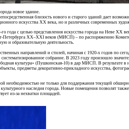
орода новое здание.
епосредственная близость нового и старого зданий дает возможн
диционного искусства ХХ века, но и различных современных худ
0-го года с целью представления искусства города на Неве ХХ в
-Петербурга ХХ–ХХI веков (МИСП) – по распоряжению Комитета
ую и образовательную деятельность.
твенных направлений и стилей, начиная с 1920-х годов по сего
 систематизированное собрание. В 2023 году произошло значите
дная культура» (Пушкинская-10) в дар МИСП. В результате в н
 объекты, предметы декоративно-прикладного искусства, фотогр
ой необходимостью не только для поддержания текущей обширной 
культурного наследия города. Новые помещения позволят также
вует из-за нехватки площадей.