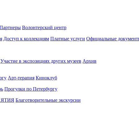
Партнеры
Волонтерский центр
я
Доступ к коллекциям
Платные услуги
Официальные документ
Участие в экспозициях других музеев
Архив
ргу
Арт-терапия
Киноклуб
рь
Прогулки по Петербургу
ИЯТИЯ
Благотворительные экскурсии