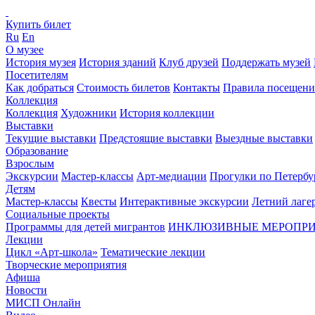
Купить билет
Ru
En
О музее
История музея
История зданий
Клуб друзей
Поддержать музей
Посетителям
Как добраться
Стоимость билетов
Контакты
Правила посещени
Коллекция
Коллекция
Художники
История коллекции
Выставки
Текущие выставки
Предстоящие выставки
Выездные выставки
Образование
Взрослым
Экскурсии
Мастер-классы
Арт-медиации
Прогулки по Петербу
Детям
Мастер-классы
Квесты
Интерактивные экскурсии
Летний лаге
Социальные проекты
Программы для детей мигрантов
ИНКЛЮЗИВНЫЕ МЕРОПР
Лекции
Цикл «Арт-школа»
Тематические лекции
Творческие мероприятия
Афиша
Новости
МИСП Онлайн